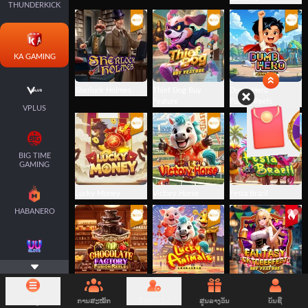
THUNDERKICK
KA GAMING
Sherlock Holmes
Thief Dog Buy
Dumb Hero
Feature
Fusion Reels
VPLUS
BIG TIME
GAMING
Lucky Money
Victory Horse
Festa Brazil
HABANERO
UUSLOT
Chocolate Factory
Lucky Animals
Fantasy
Fusion Reels
Lock 2 Spin
Oktoberfest
ເມນູ
ການສະໝັກ
ລົງທະບຽນ
ສູນລາງວັນ
ບັນຊີ