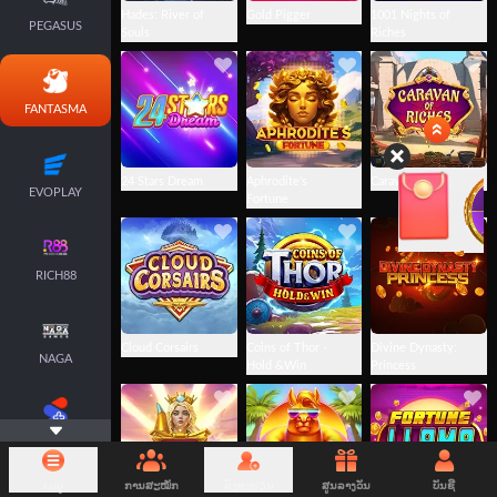
Hades: River of
Gold Pigger
1001 Nights of
PEGASUS
Souls
Riches
FANTASMA
24 Stars Dream
Aphrodite's
Caravan of Riches
EVOPLAY
Fortune
RICH88
Cloud Corsairs
Coins of Thor -
Divine Dynasty:
NAGA
Hold &Win
Princess
SPLUS
ເມນູ
ການສະໝັກ
ລົງທະບຽນ
ສູນລາງວັນ
ບັນຊີ