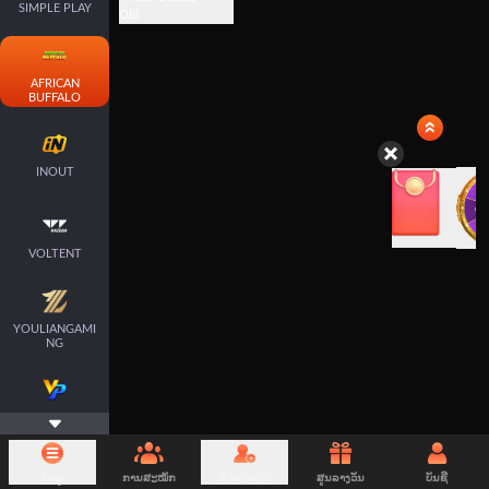
SIMPLE PLAY
Old
AFRICAN
BUFFALO
INOUT
VOLTENT
YOULIANGAMI
NG
VERTEXPLAY
ເມນູ
ການສະໝັກ
ລົງທະບຽນ
ສູນລາງວັນ
ບັນຊີ