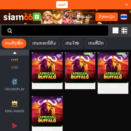
SMARTSOFT
ແລກ
ເຂົ້າສູ່ລະບົບ
ລົງທະບຽນ
ENDORPHINA
ເກມທັງໝົດ
ເກມຍອດນິຍົມ
ເກມໃໝ່
ເກມທີ່ມັກ
ODIN GAMING
LGD
African Buffalo 1
African Buffalo 2
African Buffalo
CROWDPLAY
New
KING MAKER
African Buffalo