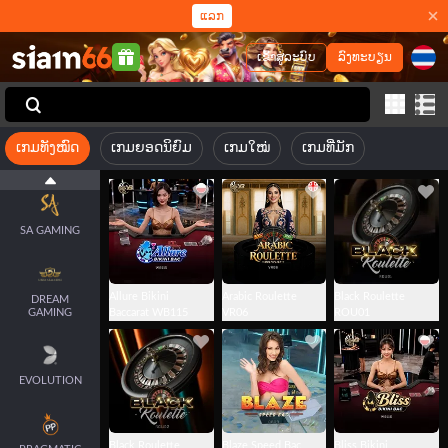
ແລກ
ເຂົ້າສູ່ລະບົບ
ລົງທະບຽນ
ເກມທັງໝົດ
ເກມຍອດນິຍົມ
ເກມໃໝ່
ເກມທີ່ມັກ
SEXY CASINO
SA GAMING
Allure Bikini
Arabic Roulette
Black Roulette
DREAM
GAMING
Baccarat WB115
VR06
ROU01
EVOLUTION
Black Roulette
Blaze Speed Bac
Bliss Bikini