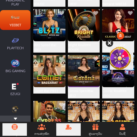
PRAGMATIC
ROU02
OB09
Baccarat WB116
PLAY
YEEBET
Blitz Speed Bac
Bright Roulette
Classic Baccarat
PLAYTECH
SB07
ROU05
EU01
BIG GAMING
Comet Bac PB11
Corona SpeedBac
Cosmic Roulette
EZUGI
XB12
VR01
ALLBET
ເມນູ
ການສະໝັກ
ລົງທະບຽນ
ສູນລາງວັນ
ບັນຊີ
Cypress Roulette
Dancer Bac PB08
Dasher Bac PB07