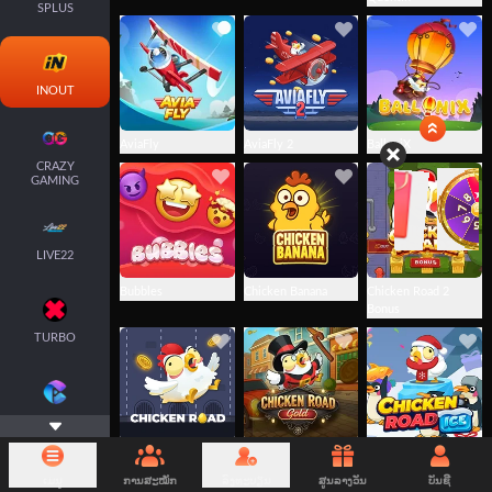
SPLUS
INOUT
AviaFly
AviaFly 2
BalloniX
CRAZY
GAMING
LIVE22
Bubbles
Chicken Banana
Chicken Road 2
Bonus
TURBO
CLOTPLAY
Chicken Road
Chicken Road
Chicken Road Ice
Bonus
Gold
ເມນູ
ການສະໝັກ
ລົງທະບຽນ
ສູນລາງວັນ
ບັນຊີ