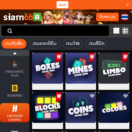
ແລກ
ເຂົ້າສູ່ລະບົບ
ລົງທະບຽນ
ເກມທັງໝົດ
ເກມຍອດນິຍົມ
ເກມໃໝ່
ເກມທີ່ມັກ
PRAGMATIC
PLAY
Boxes
Mines
Limbo
BGAMING
HACKSAW
GAMING
Blocks
Coins
Colors