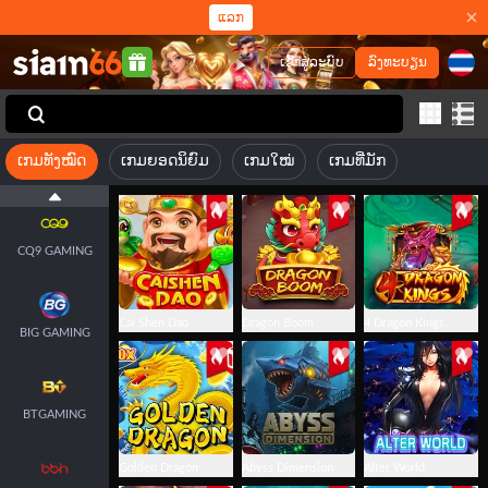
ແລກ
ເຂົ້າສູ່ລະບົບ
ລົງທະບຽນ
JILI
ເກມທັງໝົດ
ເກມຍອດນິຍົມ
ເກມໃໝ່
ເກມທີ່ມັກ
FACHAI
CQ9 GAMING
Cai Shen Dao
Dragon Boom
4 Dragon Kings
BIG GAMING
BTGAMING
Golden Dragon
Abyss Dimension
Alter World