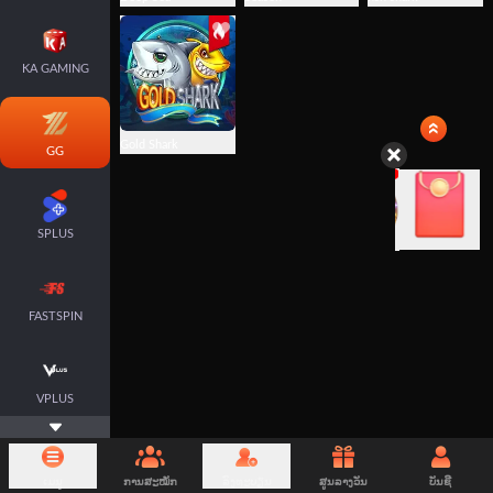
KA GAMING
Gold Shark
GG
SPLUS
FASTSPIN
VPLUS
ເມນູ
ການສະໝັກ
ລົງທະບຽນ
ສູນລາງວັນ
ບັນຊີ