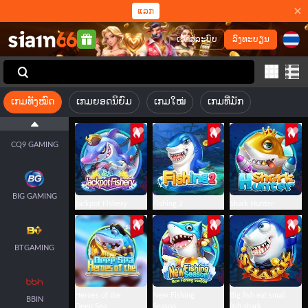
ແລກ
ເຂົ້າສູ່ລະບົບ
ລົງທະບຽນ
JILI
FACHAI
ເກມທັງໝົດ
ເກມຍອດນິຍົມ
ເກມໃໝ່
ເກມທີ່ມັກ
CQ9 GAMING
BIG GAMING
Jackpot Fishery
Fishing 2
Shark Hunter
BTGAMING
Heroes of the
New Fishing
Big fish eat small
BBIN
Deep Sea
Season
fish shark