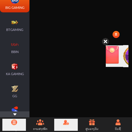
BIG GAMING
BTGAMING
BBIN
KA GAMING
GG
SPLUS
ເມນູ
ການສະໝັກ
ລົງທະບຽນ
ສູນລາງວັນ
ບັນຊີ