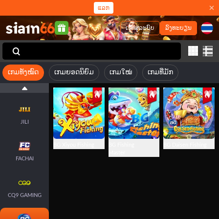
ແລກ
ເຂົ້າສູ່ລະບົບ
ລົງທະບຽນ
ເກມທັງໝົດ
ເກມຍອດນິຍົມ
ເກມໃໝ່
ເກມທີ່ມັກ
JILI
BG Xiyou Fishing
BG Fishing
BG Daisen Fishing
Master
FACHAI
CQ9 GAMING