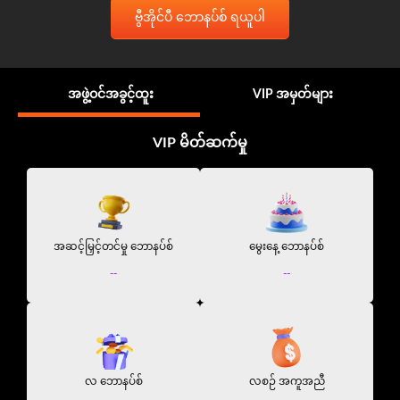
ဗွီအိုင်ပီ ဘောနပ်စ် ရယူပါ
အဖွဲ့ဝင်အခွင့်ထူး
VIP အမှတ်များ
VIP မိတ်ဆက်မှု
အဆင့်မြှင့်တင်မှု ဘောနပ်စ်
မွေးနေ့ ဘောနပ်စ်
--
--
လ ဘောနပ်စ်
လစဉ် အကူအညီ