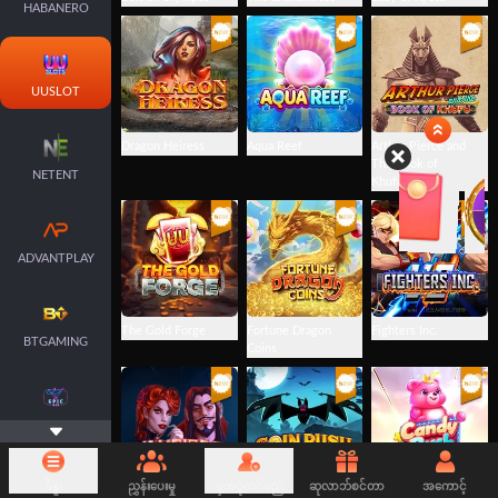
HABANERO
UUSLOT
Dragon Heiress
Aqua Reef
Arthur Pierce and
The Book of
NETENT
Khufu
ADVANTPLAY
The Gold Forge
Fortune Dragon
Fighters Inc.
BTGAMING
Coins
EPICWIN
မီနူး
ညွှန်းပေးမှု
မှတ်ပုံတင်မည်
ဆုလာဘ်စင်တာ
အကောင့်
Vampire's
Coin Rush: Trick
Candy Rush 1000