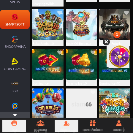
SPLUS
Charging Wilds
SMARTSOFT
Boka Jamba 10
Book Of Bonanza
Book of Futuria
ENDORPHINA
ODIN GAMING
Burning Ice
Burning Ice 10
Burning Ice 40
LGD
CROWDPLAY
Cai Balao
Coins Of Atlantis
Dice Jungle
Cappadocia
မီနူး
ညွှန်းပေးမှု
မှတ်ပုံတင်မည်
ဆုလာဘ်စင်တာ
အကောင့်