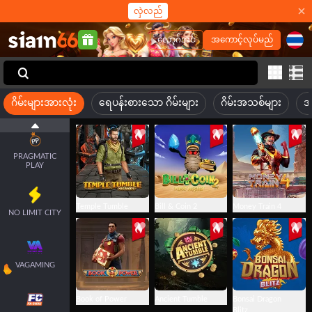
လှဲလည်
လော့ဂ်အင်
အကောင့်လုပ်မည်
ဂိမ်းများအားလုံး
ရေပန်းစားသော ဂိမ်းများ
ဂိမ်းအသစ်များ
အ
PGSOFT
PRAGMATIC
PLAY
Temple Tumble
Bill & Coin 2
Money Train 4
NO LIMIT CITY
VAGAMING
Book of Power
Ancient Tumble
Bonsai Dragon
Blitz