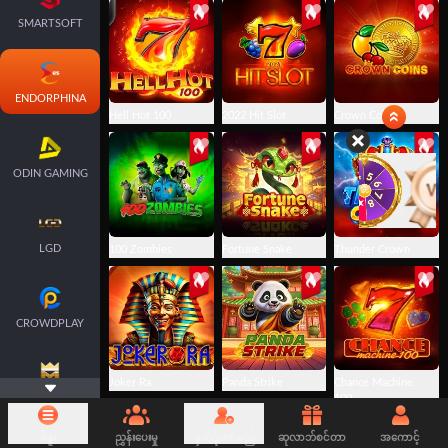
SMARTSOFT
ENDORPHINA
Hell Hot 100
2022 Hit Slot
Crown Coins
ODIN GAMING
LGD
100 Zombies
Fortune Snake
Thunder Crown
CROWDPLAY
Joker Ra
Panda Strike
Chance Machine
KING MAKER
100
မီနူး
ညွှန်းပေးမှု
မှတ်ပုံတင်မည်
ဆုလာဘ်စင်တာ
အကောင့်