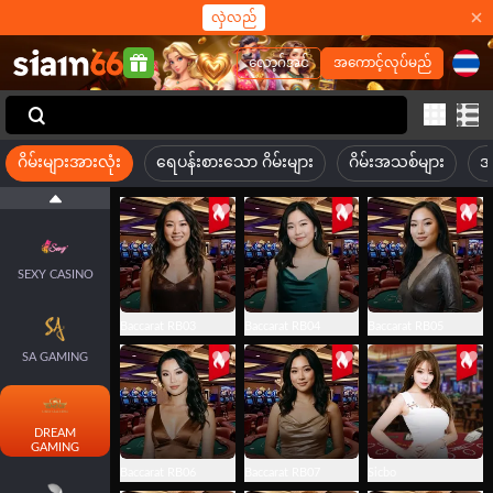
လှဲလည်
လော့ဂ်အင်
အကောင့်လုပ်မည်
ဂိမ်းများအားလုံး
ရေပန်းစားသော ဂိမ်းများ
ဂိမ်းအသစ်များ
အ
SEXY CASINO
Baccarat RB03
Baccarat RB04
Baccarat RB05
SA GAMING
DREAM
GAMING
Baccarat RB06
Baccarat RB07
Sicbo